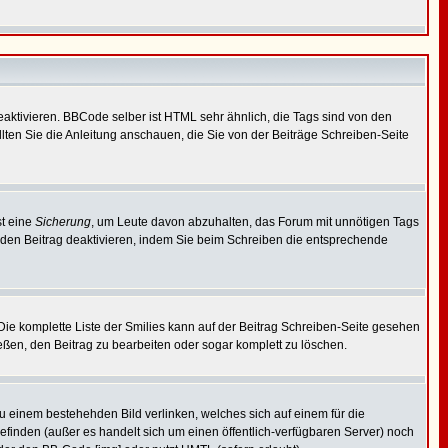
ktivieren. BBCode selber ist HTML sehr ähnlich, die Tags sind von den
lten Sie die Anleitung anschauen, die Sie von der Beiträge Schreiben-Seite
st eine
Sicherung
, um Leute davon abzuhalten, das Forum mit unnötigen Tags
eden Beitrag deaktivieren, indem Sie beim Schreiben die entsprechende
 Die komplette Liste der Smilies kann auf der Beitrag Schreiben-Seite gesehen
ießen, den Beitrag zu bearbeiten oder sogar komplett zu löschen.
zu einem bestehehden Bild verlinken, welches sich auf einem für die
e befinden (außer es handelt sich um einen öffentlich-verfügbaren Server) noch