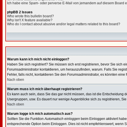
Ich habe eine Spam- oder perverse E-Mail von jemandem auf diesem Board e
phpBB 2 Issues
Who wrote this bulletin board?
Why isn't X feature available?
Who do I contact about abusive and/or legal matters related to this board?
Warum kann ich mich nicht einloggen?
Haben Sie sich registriert? Sie müssen sich erst registrieren, bevor Sie sic
Forumsadministrator kontaktieren, um herauszufinden, warum. Falls Sie regis
Fehler, falls nicht, kontaktieren Sie den Forumsadministrator, es könnten eine
Nach oben
Warum muss ich mich überhaupt registrieren?
Es kann auch sein, dass Sie das gar nicht müssen, das ist die Entscheidung des
Usergruppen, usw. Es dauert nur wenige Augenblicke sich zu registrieren, Sie s
Nach oben
Warum logge ich mich automatisch aus?
Sollten Sie die Funktion
Automatisch einloggen
beim Einloggen aktiviert haben
entsprechende Option beim Einloggen. Dies ist nicht empfehlenswert, wenn Sie