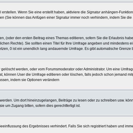
erstellen. Wenn Sie eine erstellt haben, aktiviere die
Signatur anhängen
-Funktion
len (Sie können das Anfügen einer Signatur immer noch verhindern, indem Sie die
en, (oder den ersten Beitrag eines Themas editieren, sofern Sie die Erlaubnis habe
rlichen Rechte). Sie sollten einen Titel für Ihre Umfrage angeben und mindestens 
etzen, 0 ist ein unendlich lang andauernde Umfrage. Es gibt automatische Grenze be
 gelöscht werden, oder vom Forumsmoderator oder Administrator. Um eine Umfrage z
 können User die Umfrage editieren oder löschen, falls jedoch schon jemand mit
lussen, indem sie Optionen verändern
rden. Um dort hineinzugelangen, Beiträge zu lesen oder zu schreiben usw. könnt
 um Zugang bitten, sofern dies gerechtfertigt ist.
einflussung des Ergebnisses verhindert. Falls Sie sich registriert haben und imm