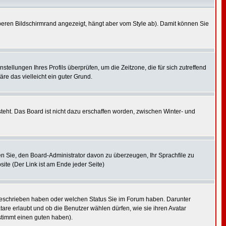
beren Bildschirmrand angezeigt, hängt aber vom Style ab). Damit können Sie
nstellungen Ihres Profils überprüfen, um die Zeitzone, die für sich zutreffend
äre das vielleicht ein guter Grund.
teht. Das Board ist nicht dazu erschaffen worden, zwischen Winter- und
hen Sie, den Board-Administrator davon zu überzeugen, Ihr Sprachfile zu
site (Der Link ist am Ende jeder Seite)
 geschrieben haben oder welchen Status Sie im Forum haben. Darunter
tare erlaubt und ob die Benutzer wählen dürfen, wie sie ihren Avatar
stimmt einen guten haben).