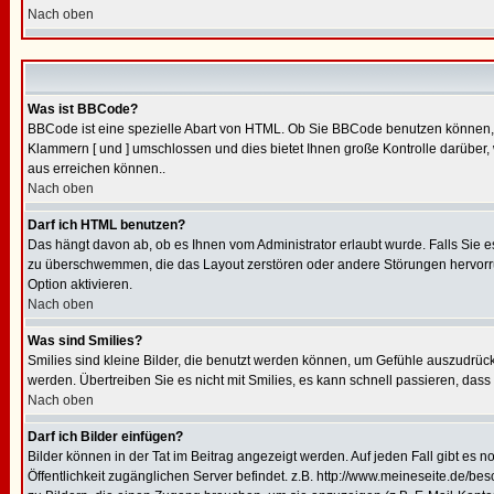
Nach oben
Was ist BBCode?
BBCode ist eine spezielle Abart von HTML. Ob Sie BBCode benutzen können, w
Klammern [ und ] umschlossen und dies bietet Ihnen große Kontrolle darüber,
aus erreichen können..
Nach oben
Darf ich HTML benutzen?
Das hängt davon ab, ob es Ihnen vom Administrator erlaubt wurde. Falls Sie e
zu überschwemmen, die das Layout zerstören oder andere Störungen hervorruf
Option aktivieren.
Nach oben
Was sind Smilies?
Smilies sind kleine Bilder, die benutzt werden können, um Gefühle auszudrücke
werden. Übertreiben Sie es nicht mit Smilies, es kann schnell passieren, dass
Nach oben
Darf ich Bilder einfügen?
Bilder können in der Tat im Beitrag angezeigt werden. Auf jeden Fall gibt es 
Öffentlichkeit zugänglichen Server befindet. z.B. http://www.meineseite.de/bes