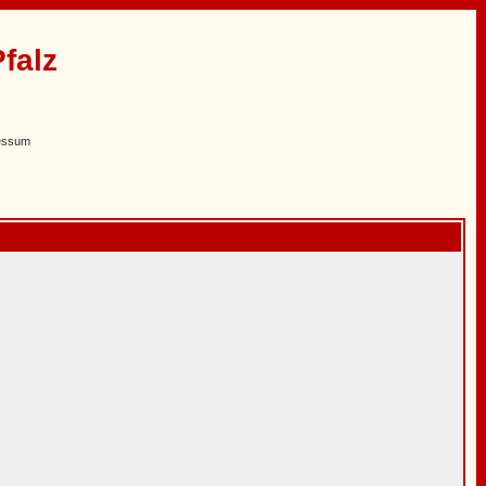
falz
essum