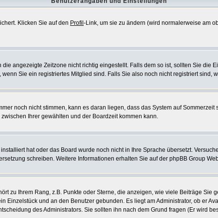
Benutzerangaben und Einstellungen
ichert. Klicken Sie auf den
Profil
-Link, um sie zu ändern (wird normalerweise am o
 angezeigte Zeitzone nicht richtig eingestellt. Falls dem so ist, sollten Sie die Ei
enn Sie ein registriertes Mitglied sind. Falls Sie also noch nicht registriert sind, w
 immer noch nicht stimmen, kann es daran liegen, dass das System auf Sommerzeit s
 zwischen Ihrer gewählten und der Boardzeit kommen kann.
installiert hat oder das Board wurde noch nicht in Ihre Sprache übersetzt. Versuc
 Übersetzung schreiben. Weitere Informationen erhalten Sie auf der phpBB Group Web
ört zu Ihrem Rang, z.B. Punkte oder Sterne, die anzeigen, wie viele Beiträge Sie
 ein Einzelstück und an den Benutzer gebunden. Es liegt am Administrator, ob er Ava
scheidung des Administrators. Sie sollten ihn nach dem Grund fragen (Er wird be