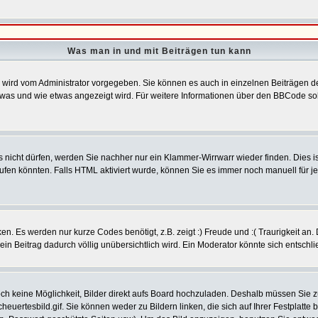
Was man in und mit Beiträgen tun kann
ird vom Administrator vorgegeben. Sie können es auch in einzelnen Beiträgen dea
 was und wie etwas angezeigt wird. Für weitere Informationen über den BBCode sol
s nicht dürfen, werden Sie nachher nur ein Klammer-Wirrwarr wieder finden. Dies i
en könnten. Falls HTML aktiviert wurde, können Sie es immer noch manuell für j
n. Es werden nur kurze Codes benötigt, z.B. zeigt :) Freude und :( Traurigkeit an.
 ein Beitrag dadurch völlig unübersichtlich wird. Ein Moderator könnte sich entschl
noch keine Möglichkeit, Bilder direkt aufs Board hochzuladen. Deshalb müssen Sie 
cheuertesbild.gif. Sie können weder zu Bildern linken, die sich auf Ihrer Festplatt