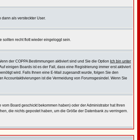
 dann als versteckter User.
sollten recht flott wieder eingeloggt sein.
: Wenn der COPPA Bestimmungen aktiviert sind und Sie die Option
Ich bin unter
f einigen Boards ist es der Fall, dass eine Registrierung immer erst aktiviert
enötigt wird. Falls Ihnen eine E-Mail zugesandt wurde, folgen Sie den
 der Accountaktivierungen ist die Vermeidung von Forumsgesindel. Wenn Sie
ie vom Board geschickt bekommen haben) oder der Administrator hat Ihren
öschen, die nichts gepostet haben, um die Größe der Datenbank zu verringern.