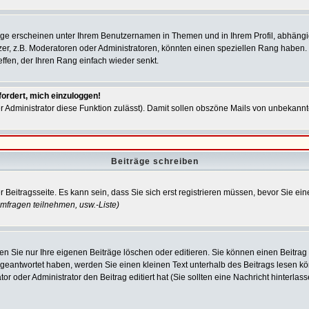
ge erscheinen unter Ihrem Benutzernamen in Themen und in Ihrem Profil, abhängi
, z.B. Moderatoren oder Administratoren, könnten einen speziellen Rang haben. Bi
ffen, der Ihren Rang einfach wieder senkt.
fordert, mich einzuloggen!
der Administrator diese Funktion zulässt). Damit sollen obszöne Mails von unbeka
Beiträge schreiben
 Beitragsseite. Es kann sein, dass Sie sich erst registrieren müssen, bevor Sie 
mfragen teilnehmen, usw.
-Liste)
n Sie nur Ihre eigenen Beiträge löschen oder editieren. Sie können einen Beitrag e
 geantwortet haben, werden Sie einen kleinen Text unterhalb des Beitrags lesen kön
tor oder Administrator den Beitrag editiert hat (Sie sollten eine Nachricht hinterl