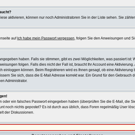
taucht?
iese aktivieren, können nur noch Administratoren Sie in der Liste sehen. Sie zählen
inseite auf
Ich habe mein Passwort vergessen
, folgen Sie den Anweisungen und Sie 
ngegeben haben. Falls sie stimmen, gibt es zwei Möglichkeiten, was passiert ist
ngen folgen. Falls dies nicht der Fall ist, braucht Ihr Account eine Aktivierung. Au
h einloggen können. Beim Registrieren wird es Ihnen gesagt, ob eine Aktivierung b
wissern Sie sich, dass die E-Mail Adresse korrekt war. Ein Grund für den Gebrauch
en Administrator.
ggen!
 oder ein falsches Passwort eingegeben haben (überprüfen Sie die E-Mail, die S
Account noch nichts gepostet? Es ist durch aus üblich, dass Foren regelmäßig User l
elt der Diskussionen.