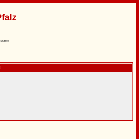
falz
essum
!