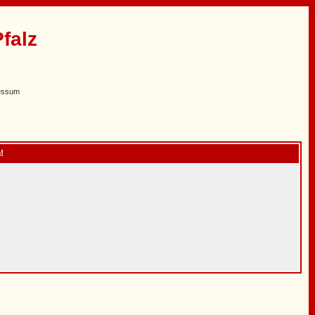
falz
essum
!